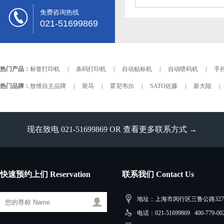
免费咨询热线
021-51699869
热门产品：
标签打印机
|
条码打印机
|
自动贴标机
|
自动喷码机
|
手持
热门品牌：
敖维自主品牌
|
斑马
|
霍尼韦尔
|
SATO佐藤
|
新大陆
|
现在致电 021-51699869 OR
查看更多联系方式 →
快速预约上们 Reservation
联系我们 Contact Us
地址：上海市闵行区三鲁公路3279
电话：021-51699869 400-779-00